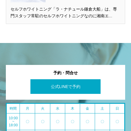
セルフホワイトニング「ラ・ナチュール鎌倉大船」は、専
門スタッフ常駐のセルフホワイトニングなのに湘南エ...
予約・問合せ
公式LINEで予約
時間
月
火
水
木
金
土
日
10:00
~
〇
〇
〇
〇
〇
〇
〇
18:00