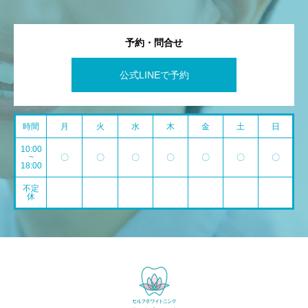
予約・問合せ
公式LINEで予約
時間
月
火
水
木
金
土
日
10:00
~
〇
〇
〇
〇
〇
〇
〇
18:00
不定
休